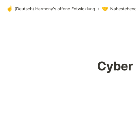
☝️
🤝
(Deutsch) Harmony's offene Entwicklung
/
Nahestehend
Cyber