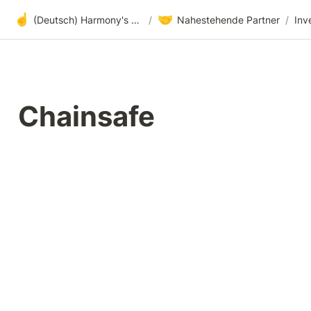
☝️
🤝
(Deutsch) Harmony's offene Entwicklung
/
Nahestehende Partner
/
Inv
Chainsafe