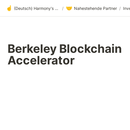
☝️
🤝
(Deutsch) Harmony's offene Entwicklung
/
Nahestehende Partner
/
Inv
Berkeley Blockchain 
Accelerator