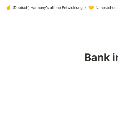
☝️
🤝
(Deutsch) Harmony's offene Entwicklung
/
Nahestehend
Bank i