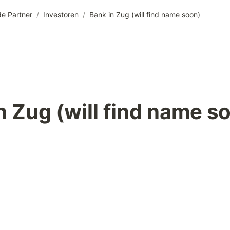
e Partner
/
Investoren
/
Bank in Zug (will find name soon)
n Zug (will find name s