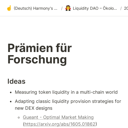
☝️
🧛
(Deutsch) Harmony's offene Entwicklung
/
Liquidity DAO – Ökologische Marktgestaltung
/
2
Prämien für 
Forschung
Ideas
Measuring token liquidity in a multi-chain world
Adapting classic liquidity provision strategies for 
new DEX designs
Gueant - Optimal Market Making
(
https://arxiv.org/abs/1605.01862
)