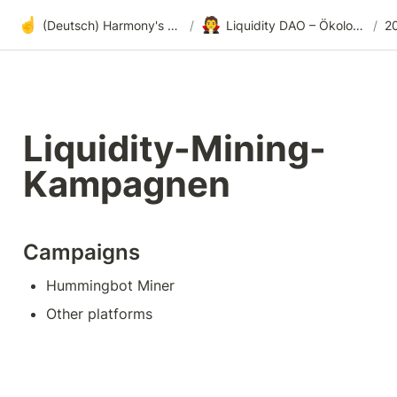
☝️
🧛
(Deutsch) Harmony's offene Entwicklung
/
Liquidity DAO – Ökologische Marktgestaltung
/
2
Liquidity-Mining-
Kampagnen
Campaigns
Hummingbot Miner
Other platforms