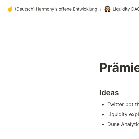
☝️
🧛
(Deutsch) Harmony's offene Entwicklung
/
Liquidity DA
Prämi
Ideas
Twitter bot t
Liquidity expl
Dune Analyti