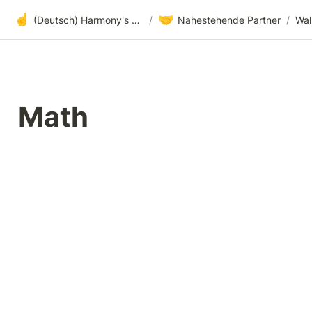
☝️
🤝
(Deutsch) Harmony's offene Entwicklung
/
Nahestehende Partner
/
Wal
Math