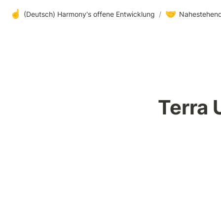
☝️
🤝
(Deutsch) Harmony's offene Entwicklung
/
Nahestehend
Terra