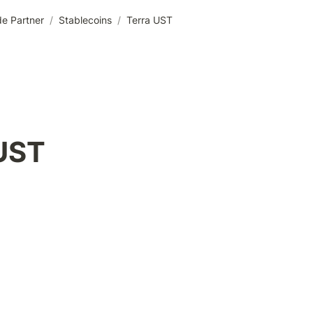
e Partner
/
Stablecoins
/
Terra UST
 UST