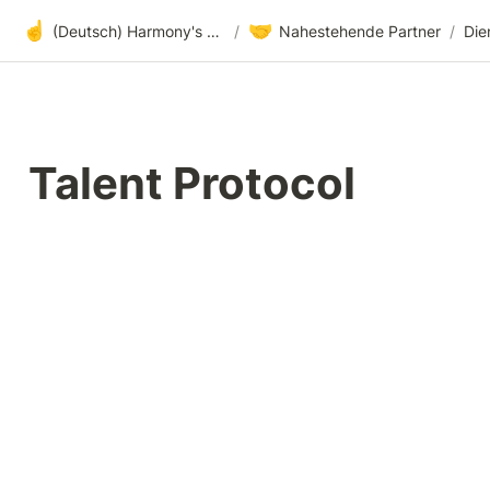
☝️
🤝
(Deutsch) Harmony's offene Entwicklung
/
Nahestehende Partner
/
Die
Talent Protocol