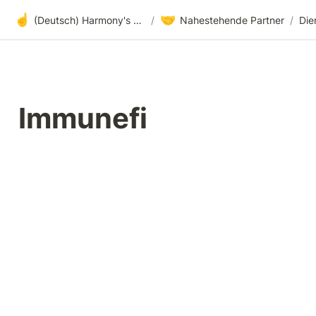
☝️
🤝
(Deutsch) Harmony's offene Entwicklung
/
Nahestehende Partner
/
Die
Immunefi