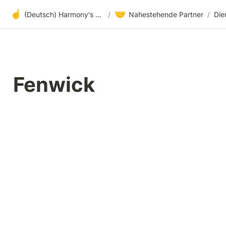
☝️
🤝
(Deutsch) Harmony's offene Entwicklung
/
Nahestehende Partner
/
Die
Fenwick