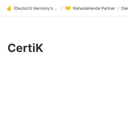
☝️
🤝
(Deutsch) Harmony's offene Entwicklung
/
Nahestehende Partner
/
Die
CertiK