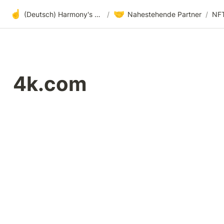
☝️
🤝
(Deutsch) Harmony's offene Entwicklung
/
Nahestehende Partner
/
NF
4k.com