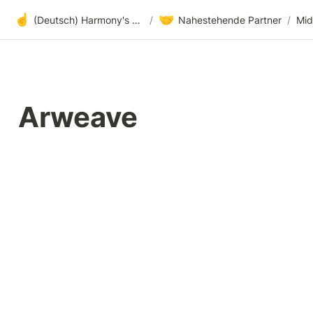
☝️
🤝
(Deutsch) Harmony's offene Entwicklung
/
Nahestehende Partner
/
Arweave