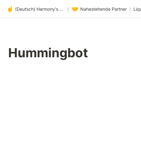
☝️
🤝
(Deutsch) Harmony's offene Entwicklung
/
Nahestehende Partner
/
Liq
Hummingbot