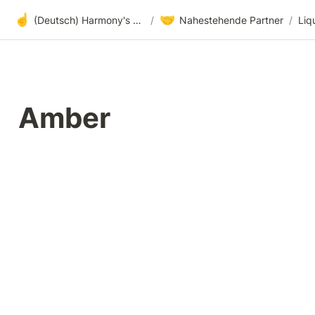
☝️
🤝
(Deutsch) Harmony's offene Entwicklung
/
Nahestehende Partner
/
Liq
Amber