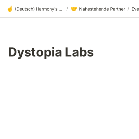
☝️
🤝
(Deutsch) Harmony's offene Entwicklung
/
Nahestehende Partner
/
Eve
Dystopia Labs