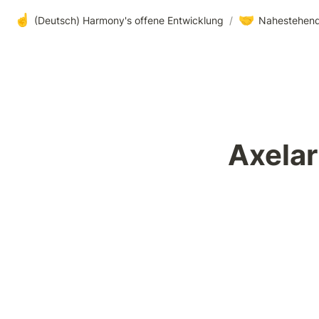
☝️
🤝
(Deutsch) Harmony's offene Entwicklung
/
Nahestehend
Axelar