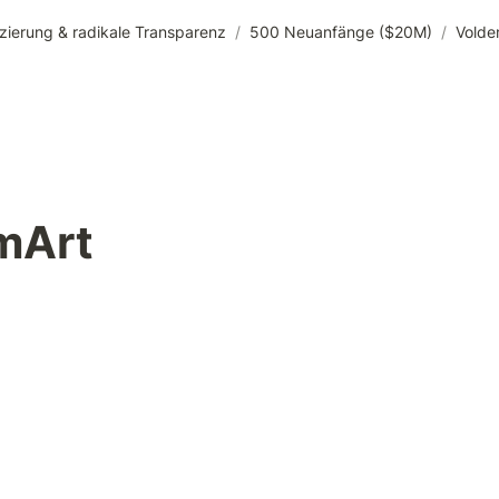
zierung & radikale Transparenz
/
500 Neuanfänge ($20M)
/
Volde
mArt