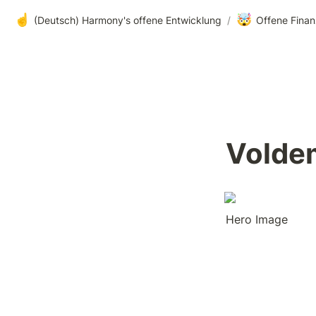
☝️
🤯
(Deutsch) Harmony's offene Entwicklung
/
Offene Finan
Volde
Hero Image