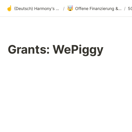
☝️
🤯
(Deutsch) Harmony's offene Entwicklung
/
Offene Finanzierung & radikale Transparenz
/
Grants: WePiggy