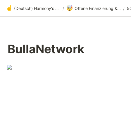
☝️
🤯
(Deutsch) Harmony's offene Entwicklung
/
Offene Finanzierung & radikale Transparenz
/
BullaNetwork