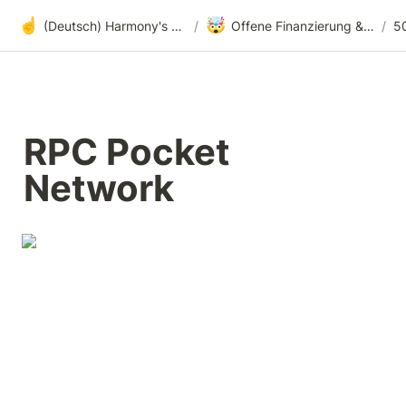
☝️
🤯
(Deutsch) Harmony's offene Entwicklung
/
Offene Finanzierung & radikale Transparenz
/
5
RPC Pocket 
Network