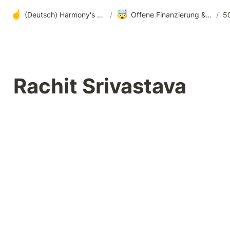
☝️
🤯
(Deutsch) Harmony's offene Entwicklung
/
Offene Finanzierung & radikale Transparenz
/
5
Rachit Srivastava