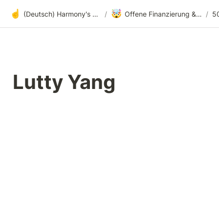
☝️
🤯
(Deutsch) Harmony's offene Entwicklung
/
Offene Finanzierung & radikale Transparenz
/
5
Lutty Yang