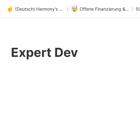
☝️
🤯
(Deutsch) Harmony's offene Entwicklung
/
Offene Finanzierung & radikale Transparenz
/
5
 Expert Dev