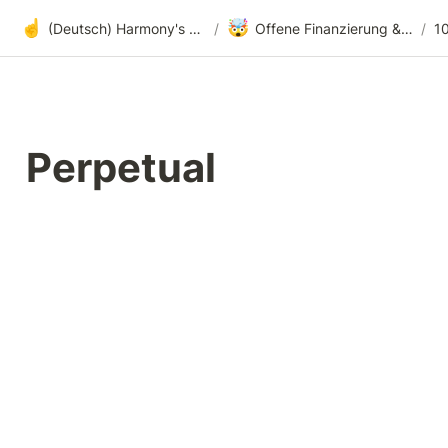
☝️
🤯
(Deutsch) Harmony's offene Entwicklung
/
Offene Finanzierung & radikale Transparenz
/
1
Perpetual