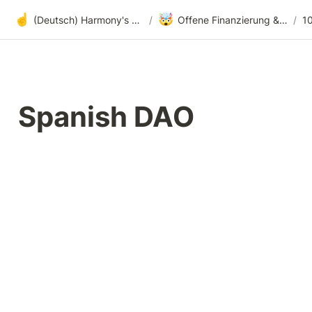
☝️
🤯
(Deutsch) Harmony's offene Entwicklung
/
Offene Finanzierung & radikale Transparenz
/
1
Spanish DAO