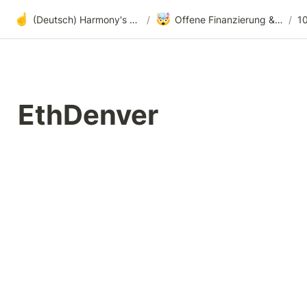
☝️
🤯
(Deutsch) Harmony's offene Entwicklung
/
Offene Finanzierung & radikale Transparenz
/
1
EthDenver