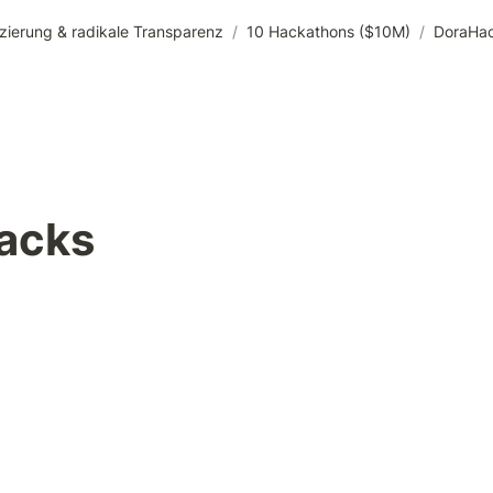
zierung & radikale Transparenz
/
10 Hackathons ($10M)
/
DoraHa
acks