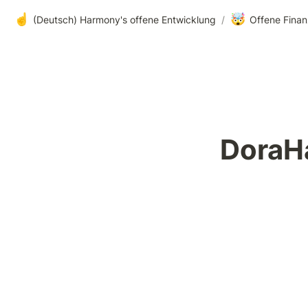
☝️
🤯
(Deutsch) Harmony's offene Entwicklung
/
Offene Finan
DoraH