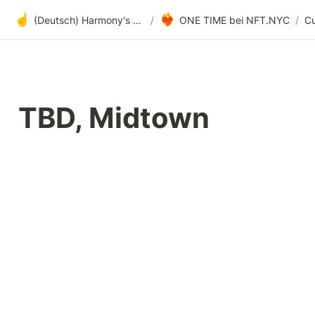
☝️
❤️‍🔥
(Deutsch) Harmony's offene Entwicklung
/
ONE TIME bei NFT.NYC
/
TBD, Midtown