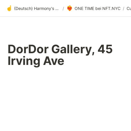
☝️
❤️‍🔥
(Deutsch) Harmony's offene Entwicklung
/
ONE TIME bei NFT.NYC
/
DorDor Gallery, 45 
Irving Ave