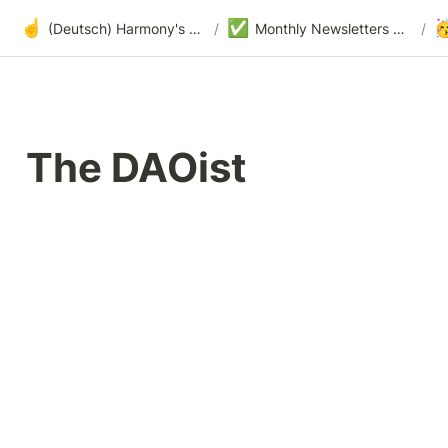
☝️
✅

(Deutsch) Harmony's offene Entwicklung
/
Monthly Newsletters & Events
/
The DAOist