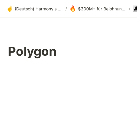
☝️
🔥
👩‍👧
(Deutsch) Harmony's offene Entwicklung
/
$300M+ für Belohnungen, Fördergelder und DAOs
/
Polygon