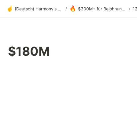
☝️
🔥
(Deutsch) Harmony's offene Entwicklung
/
$300M+ für Belohnungen, Fördergelder und DAOs
/
$180M