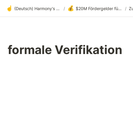
☝️
💰
(Deutsch) Harmony's offene Entwicklung
/
$20M Fördergelder für Wallets
/
formale Verifikation