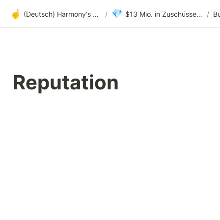
☝️
💎
(Deutsch) Harmony's offene Entwicklung
/
$13 Mio. in Zuschüssen & Prämien auf NFTs
/
Reputation