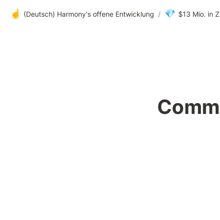
☝️
💎
(Deutsch) Harmony's offene Entwicklung
/
$13 Mio. in 
Commu